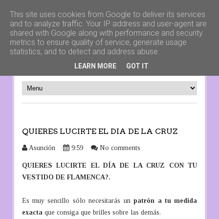
This site uses cookies from Google to deliver its services
and to analyze traffic. Your IP address and user-agent are
shared with Google along with performance and security
patrones para todo tipo de ropa, fiesta o casual, de mujer hombre o
metrics to ensure quality of service, generate usage
niños
statistics, and to detect and address abuse.
LEARN MORE
GOT IT
QUIERES LUCIRTE EL DIA DE LA CRUZ
Asunción
9:59
No comments
QUIERES LUCIRTE EL DÍA DE LA CRUZ CON TU
VESTIDO DE FLAMENCA?.
Es muy sencillo sólo necesitarás un
patrón
a tu medida
exacta
que consiga que brilles sobre las demás.