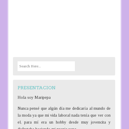
S
e
a
r
PRESENTACION
c
h
Hola soy Maripepa
f
Nunca pensé que algún día me dedicaría al mundo de
o
la moda ya que mi vida laboral nada tenía que ver con
r
el, para mí era un hobby desde muy jovencita y
: