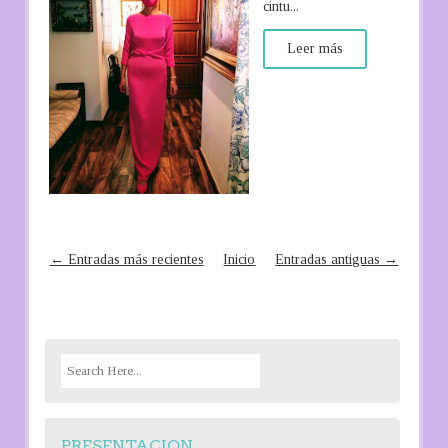
cintu...
Leer más
← Entradas más recientes
Inicio
Entradas antiguas →
S
e
a
r
PRESENTACION