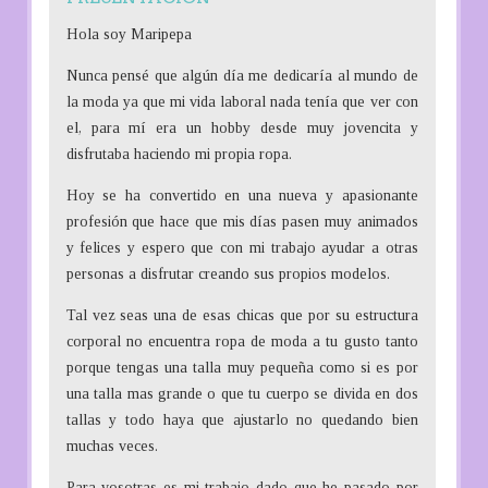
c
h
Hola soy Maripepa
f
Nunca pensé que algún día me dedicaría al mundo de
o
la moda ya que mi vida laboral nada tenía que ver con
r
el, para mí era un hobby desde muy jovencita y
:
disfrutaba haciendo mi propia ropa.
Hoy se ha convertido en una nueva y apasionante
profesión que hace que mis días pasen muy animados
y felices y espero que con mi trabajo ayudar a otras
personas a disfrutar creando sus propios modelos.
Tal vez seas una de esas chicas que por su estructura
corporal no encuentra ropa de moda a tu gusto tanto
porque tengas una talla muy pequeña como si es por
una talla mas grande o que tu cuerpo se divida en dos
tallas y todo haya que ajustarlo no quedando bien
muchas veces.
Para vosotras es mi trabajo dado que he pasado por