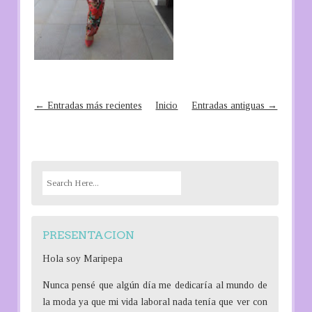
← Entradas más recientes
Inicio
Entradas antiguas →
S
e
a
r
PRESENTACION
c
h
Hola soy Maripepa
f
Nunca pensé que algún día me dedicaría al mundo de
o
la moda ya que mi vida laboral nada tenía que ver con
r