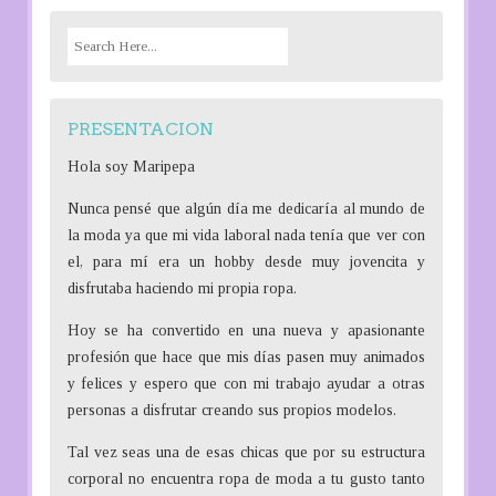
S
e
a
r
PRESENTACION
c
h
Hola soy Maripepa
f
Nunca pensé que algún día me dedicaría al mundo de
o
la moda ya que mi vida laboral nada tenía que ver con
r
el, para mí era un hobby desde muy jovencita y
:
disfrutaba haciendo mi propia ropa.
Hoy se ha convertido en una nueva y apasionante
profesión que hace que mis días pasen muy animados
y felices y espero que con mi trabajo ayudar a otras
personas a disfrutar creando sus propios modelos.
Tal vez seas una de esas chicas que por su estructura
corporal no encuentra ropa de moda a tu gusto tanto