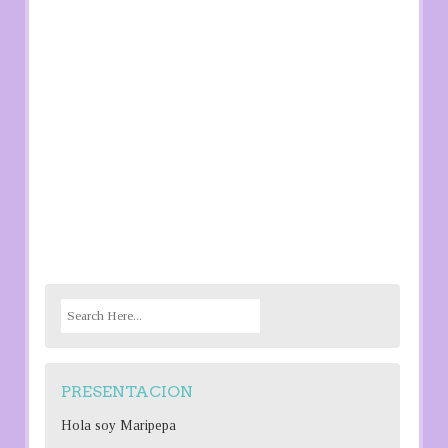
S
e
a
r
PRESENTACION
c
h
Hola soy Maripepa
f