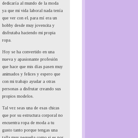
dedicaría al mundo de la moda
r
ya que mi vida laboral nada tenía
:
que ver con el, para mí era un
hobby desde muy jovencita y
disfrutaba haciendo mi propia
ropa.
Hoy se ha convertido en una
nueva y apasionante profesión
que hace que mis días pasen muy
animados y felices y espero que
con mi trabajo ayudar a otras
personas a disfrutar creando sus
propios modelos.
Tal vez seas una de esas chicas
que por su estructura corporal no
encuentra ropa de moda a tu
gusto tanto porque tengas una
talla muy pequeña como si es por