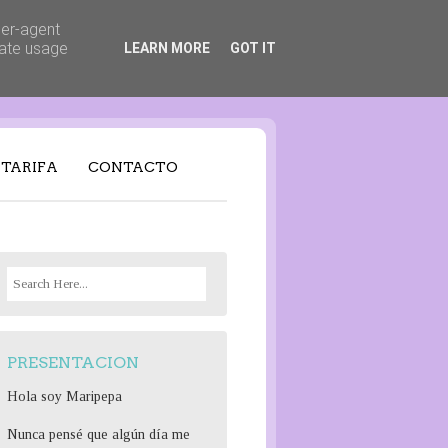
ser-agent
rate usage
LEARN MORE
GOT IT
TARIFA
CONTACTO
S
e
a
r
PRESENTACION
c
h
Hola soy Maripepa
f
Nunca pensé que algún día me
o