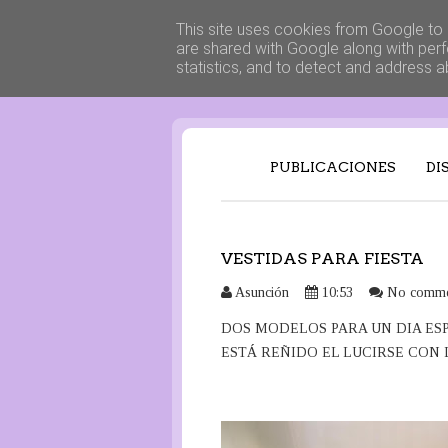
This site uses cookies from Google to d
are shared with Google along with perf
statistics, and to detect and address a
PUBLICACIONES
DI
VESTIDAS PARA FIESTA
Asunción
10:53
No comme
DOS MODELOS PARA UN DIA ES
ESTÁ REÑIDO EL LUCIRSE CON