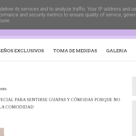
eliver its services and to analyze traffic. Your IP address and u
ormance and security metrics to ensure quality of service, gene
buse.
patrones para todo tipo de ropa, fiesta o casual, de mujer hombre o niños
SEÑOS EXCLUSIVOS
TOMA DE MEDIDAS
GALERIA
nts
PECIAL PARA SENTIRSE GUAPAS Y CÓMODAS PORQUE NO
 LA COMODIDAD